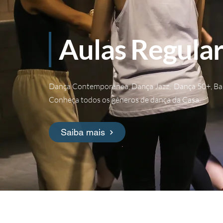
Aulas Regula
Dança Contemporânea, Dança Jazz, Dança 50+, Balé
Conheça todos os gêneros de dança da Casa.
Saiba mais