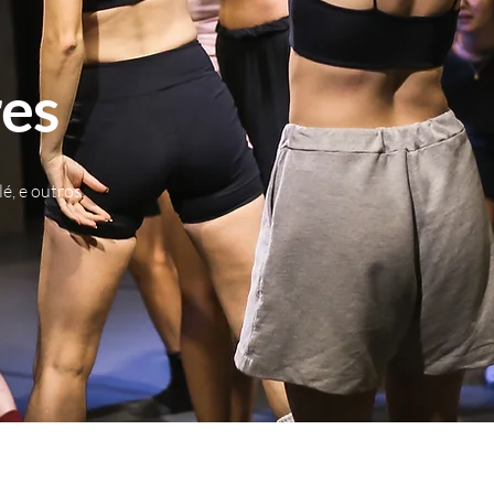
res
, e outros.