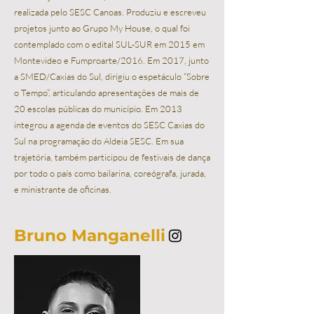
realizada pelo SESC Canoas. Produziu e escreveu
projetos junto ao Grupo My House, o qual foi
contemplado com o edital SUL-SUR em 2015 em
Montevideo e Fumproarte/2016. Em 2017, junto
a SMED/Caxias do Sul, dirigiu o espetáculo “Sobre
o Tempo”, articulando apresentações de mais de
20 escolas públicas do município. Em 2013
integrou a agenda de eventos do SESC Caxias do
Sul na programação do Aldeia SESC. Em sua
trajetória, também participou de festivais de dança
por todo o país como bailarina, coreógrafa, jurada,
e ministrante de oficinas.
Bruno Manganelli