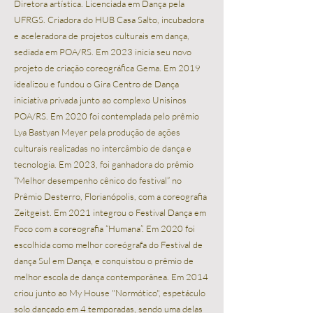
Diretora artística. Licenciada em Dança pela
UFRGS. Criadora do HUB Casa Salto, incubadora
e aceleradora de projetos culturais em dança,
sediada em POA/RS. Em 2023 inicia seu novo
projeto de criação coreográfica Gema.
Em 2019
idealizou e fundou o Gira Centro de Dança
iniciativa privada junto ao complexo Unisinos
POA/RS. Em 2020 foi contemplada pelo prêmio
Lya Bastyan Meyer pela produção de ações
culturais realizadas no intercâmbio de dança e
tecnologia. Em 2023, foi ganhadora do prêmio
“Melhor desempenho cênico do festival” no
Prêmio Desterro, Florianópolis, com a coreografia
Zeitgeist. Em 2021 integrou o Festival Dança em
Foco com a coreografia “Humana”. Em 2020 foi
escolhida como melhor coreógrafa do Festival de
dança Sul em Dança, e conquistou o prêmio de
melhor escola de dança contemporânea. Em 2014
criou junto ao My House "Normótico", espetáculo
solo dançado em 4 temporadas, sendo uma delas