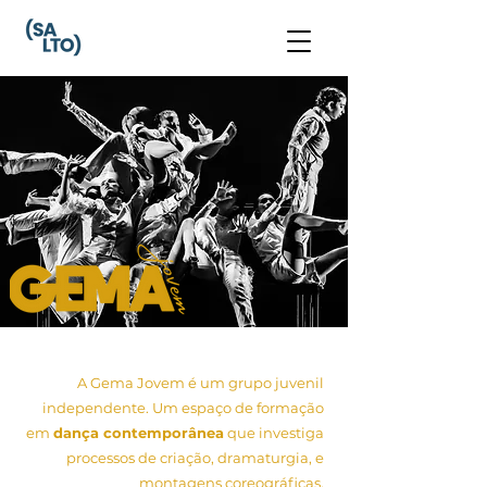
A Gema Jovem é um grupo juvenil
independente. Um espaço de formação
em
dança contemporânea
que investiga
processos de criação, dramaturgia, e
montagens coreográficas.