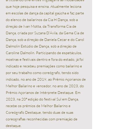
que hoje pesquisa e ensina. Atualmente leciona
em escolas de dança da capital gaúcha e faz parte
do elenco de bailarinos da Cia H Dança, sob a
direção de Ivan Motta, da Transforma Cia de
Dança, criada por Suzana D’Ávila, da Gema Cia de
Dança, sob a direção de Daniela Cezar e do Carol
Dalmolin Estúdio de Dança, sob a direção de
Caroline Dalmolin. Participando de espetáculos,
mostras e festivais dentro e fora do estado, já foi
indicado e recebeu premiações como bailarino e
por seu trabalho como coreógrafo, tendo sido
indicado, no ano de 2019, ao Prêmio Açorianos de
Melhor Bailarino e vencedor, no ano de 2023, do
Prêmio Açorianos de Intérprete Destaque. Em
2023, na 20ª edição do festival Sul em Dança,
recebe os prêmios de Melhor Bailarino e
Coreógrafo Destaque, tendo duas de suas
coreografias reconhecidas com premiação de
destaque.