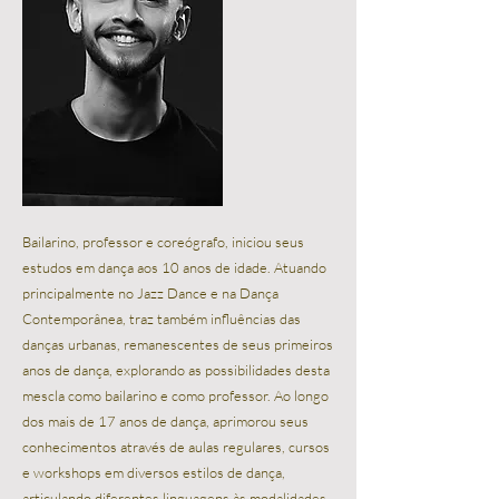
Bailarino, professor e coreógrafo, iniciou seus
estudos em dança aos 10 anos de idade. Atuando
principalmente no Jazz Dance e na Dança
Contemporânea, traz também influências das
danças urbanas, remanescentes de seus primeiros
anos de dança, explorando as possibilidades desta
mescla como bailarino e como professor. Ao longo
dos mais de 17 anos de dança, aprimorou seus
conhecimentos através de aulas regulares, cursos
e workshops em diversos estilos de dança,
articulando diferentes linguagens às modalidades